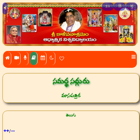
En
हिं
सं
సమర్థ సద్గురు
మాసపత్రిక
తెలుగు
++
--
/