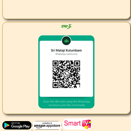
వాట్సాప్