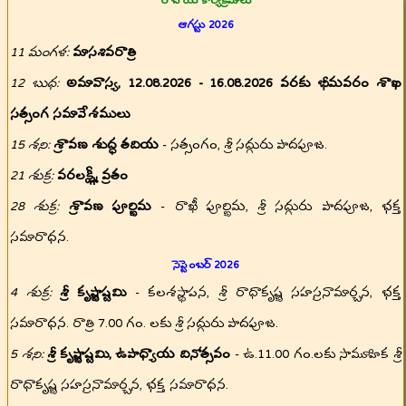
రాబోయే కార్యక్రమాలు
ఆగస్టు 2026
11 మంగళ:
మాసశివరాత్రి
12 బుధ:
అమావాస్య, 12.08.2026 - 16.08.2026 వరకు భీమవరం శాఖ
సత్సంగ సమావేశములు
15 శని:
శ్రావణ శుద్ధ తదియ
- సత్సంగం, శ్రీ సద్గురు పాదపూజ.
21 శుక్ర:
వరలక్ష్మీ వ్రతం
28 శుక్ర:
శ్రావణ పూర్ణిమ
- రాఖీ పూర్ణిమ, శ్రీ సద్గురు పాదపూజ, భక్త
సమారాధన.
సెప్టెంబర్ 2026
4 శుక్ర:
శ్రీ కృష్ణాష్టమి
- కలశస్థాపన, శ్రీ రాధాకృష్ణ సహస్రనామార్చన, భక్త
సమారాధన. రాత్రి 7.00 గం. లకు శ్రీ సద్గురు పాదపూజ.
5 శని:
శ్రీ కృష్ణాష్టమి, ఉపాధ్యాయ దినోత్సవం
- ఉ.11.00 గం.లకు సామూహిక శ్రీ
రాధాకృష్ణ సహస్రనామార్చన, భక్త సమారాధన.