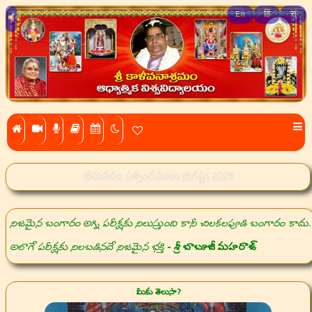
En
हिं
सं
భీమవరం సత్సంగములు ఆగష్టు 2026
నిజమైన బంగారం అగ్ని పరీక్షకు నిలుస్తుంది కానీ చిలకలపూడి బంగారం కాదు.
అలాగే పరీక్షకు నిలబడినదే నిజమైన భక్తి
- శ్రీ బాబూజీ మహరాజ్
మీకు తెలుసా?