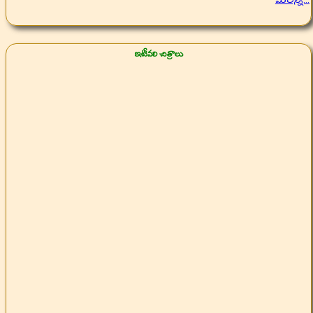
మరిన్ని...
ఇటీవలి చిత్రాలు