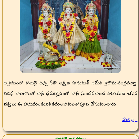
ఆశ్రమంలో కొలువై ఉన్న సీతా లక్ష్మణ హనుమత్ సమేత శ్రీరామచంద్రమూర్తి.
వివిధ కారణాలతో కానీ ధనుర్మాసంలో కానీ సుందరకాండ పారాయణ చేసిన
భక్తులు ఈ హనుమంతునికి తమలపాకులతో పూజ చేసుకుంటారు.
మరిన్ని...