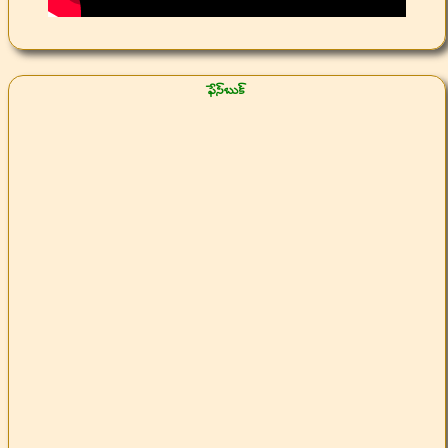
ఫేస్‌బుక్