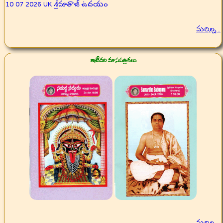
10 07 2026 UK శ్రీమాతాజీ ఉదయం
మరిన్ని...
ఇటీవలి మాసపత్రికలు