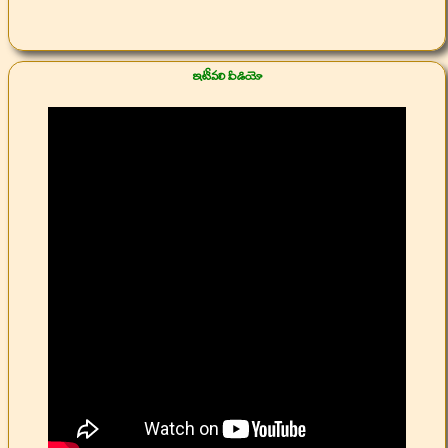
ఇటీవలి వీడియో